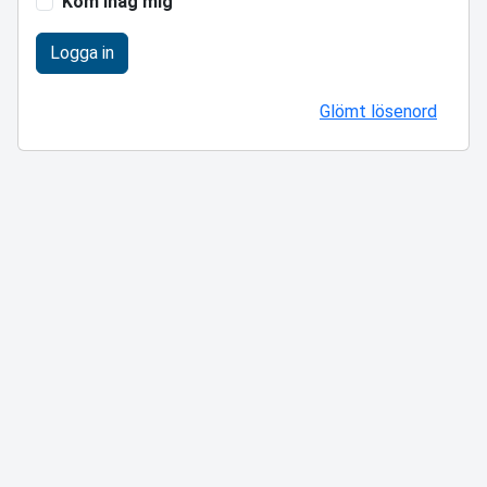
Kom ihåg mig
Logga in
Glömt lösenord