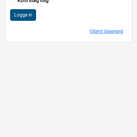
Kom ihåg mig
Logga in
Glömt lösenord