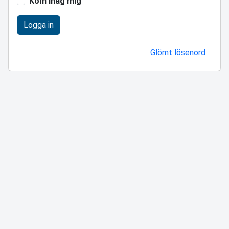
Kom ihåg mig
Logga in
Glömt lösenord