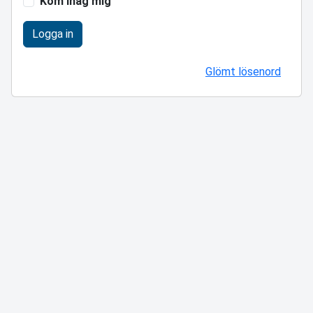
Kom ihåg mig
Logga in
Glömt lösenord